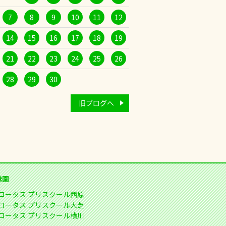
7
8
9
10
11
12
14
15
16
17
18
19
21
22
23
24
25
26
28
29
30
旧ブログへ
妹園
ロータス プリスクール西原
ロータス プリスクール大芝
ロータス プリスクール横川