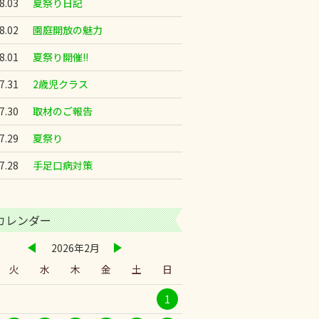
8.03
夏祭り日記
8.02
園庭開放の魅力
8.01
夏祭り開催!!
7.31
2歳児クラス
7.30
取材のご報告
7.29
夏祭り
7.28
手足口病対策
カレンダー
2026年2月
火
水
木
金
土
日
1