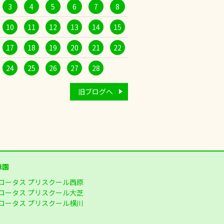
3
4
5
6
7
8
10
11
12
13
14
15
17
18
19
20
21
22
24
25
26
27
28
旧ブログへ
妹園
ロータス プリスクール西原
ロータス プリスクール大芝
ロータス プリスクール横川