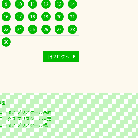
9
10
11
12
13
14
16
17
18
19
20
21
23
24
25
26
27
28
30
旧ブログへ
妹園
ロータス プリスクール西原
ロータス プリスクール大芝
ロータス プリスクール横川