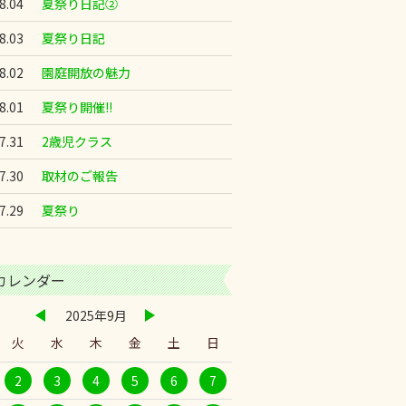
8.04
夏祭り日記②
8.03
夏祭り日記
8.02
園庭開放の魅力
8.01
夏祭り開催!!
7.31
2歳児クラス
7.30
取材のご報告
7.29
夏祭り
カレンダー
2025年9月
火
水
木
金
土
日
2
3
4
5
6
7