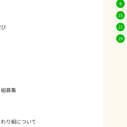
8
15
遊び
22
29
り組募集
まわり組について