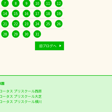
7
8
9
10
11
12
14
15
16
17
18
19
21
22
23
24
25
26
28
29
30
31
旧ブログへ
妹園
ロータス プリスクール西原
ロータス プリスクール大芝
ロータス プリスクール横川