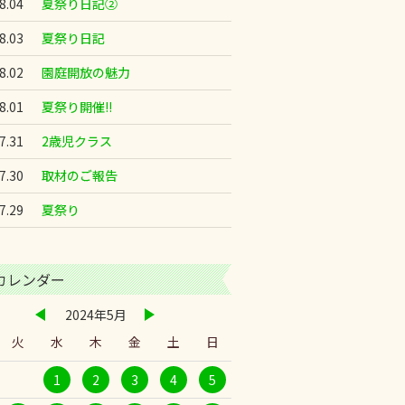
8.04
夏祭り日記②
8.03
夏祭り日記
8.02
園庭開放の魅力
8.01
夏祭り開催!!
7.31
2歳児クラス
7.30
取材のご報告
7.29
夏祭り
カレンダー
2024年5月
火
水
木
金
土
日
1
2
3
4
5