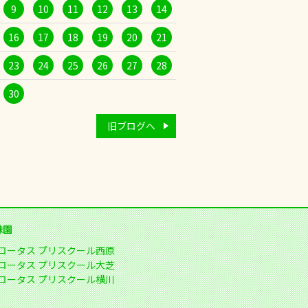
9
10
11
12
13
14
16
17
18
19
20
21
23
24
25
26
27
28
30
旧ブログへ
妹園
ロータス プリスクール西原
ロータス プリスクール大芝
ロータス プリスクール横川