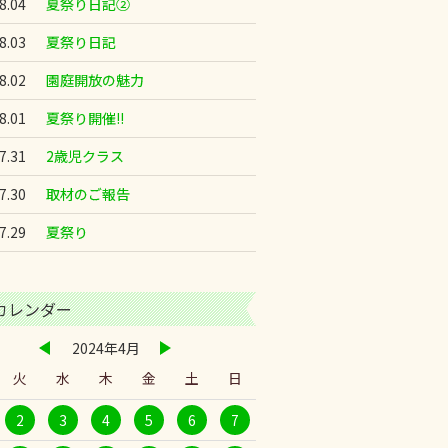
8.04
夏祭り日記②
8.03
夏祭り日記
8.02
園庭開放の魅力
8.01
夏祭り開催!!
7.31
2歳児クラス
7.30
取材のご報告
7.29
夏祭り
カレンダー
2024年4月
火
水
木
金
土
日
2
3
4
5
6
7