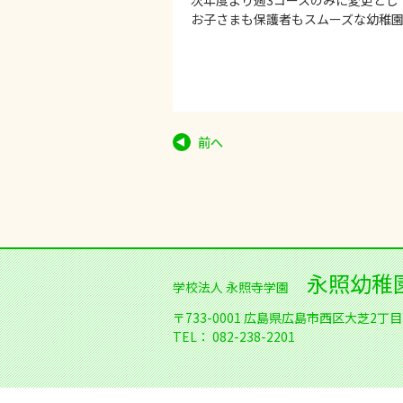
次年度より週3コースのみに変更として
お子さまも保護者もスムーズな幼稚園
前へ
永照幼稚
学校法人 永照寺学園
〒733-0001
広島県広島市西区大芝2丁目1
TEL：
082-238-2201