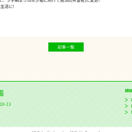
、３学期よりは年少組に向けて週5回(希望者)に変更!
生活に!
記事一覧
園
姉
0-13