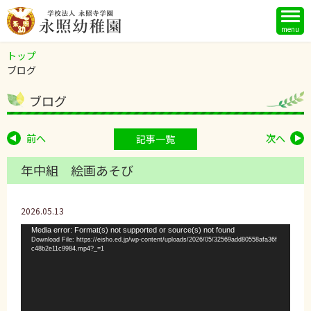
menu
トップ
ブログ
ブログ
前へ
次へ
記事一覧
年中組 絵画あそび
2026.05.13
動
Media error: Format(s) not supported or source(s) not found
Download File: https://eisho.ed.jp/wp-content/uploads/2026/05/32569add80558afa36f
画
c48b2e11c9984.mp4?_=1
プ
レ
ー
ヤ