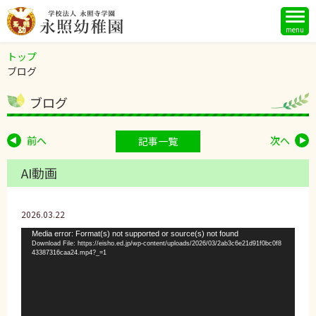
menu
トップ
ブログ
ブログ
前へ
次へ
記事一覧
AI動画
2026.03.22
動
Media error: Format(s) not supported or source(s) not found
Download File: https://eisho.ed.jp/wp-content/uploads/2026/03/2ab3c6e21d91f0bc0f8
画
43387316caa24.mp4?_=1
プ
レ
ー
ヤ