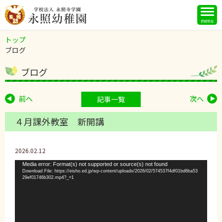
menu
トップ
ブログ
ブログ
前へ
次へ
記事一覧
４月課外教室 新開講
2026.02.12
動
Media error: Format(s) not supported or source(s) not found
Download File: https://eisho.ed.jp/wp-content/uploads/2026/02/574537f4df01bd6ba53
画
29ef01746b302.mp4?_=1
プ
レ
ー
ヤ